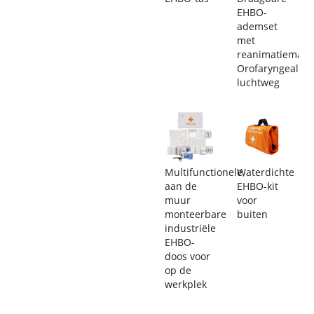
EHBO-
ademset
met
reanimatiemask
Orofaryngeale
luchtweg
Multifunctionele,
Waterdichte
aan de
EHBO-kit
muur
voor
monteerbare
buiten
industriële
EHBO-
doos voor
op de
werkplek