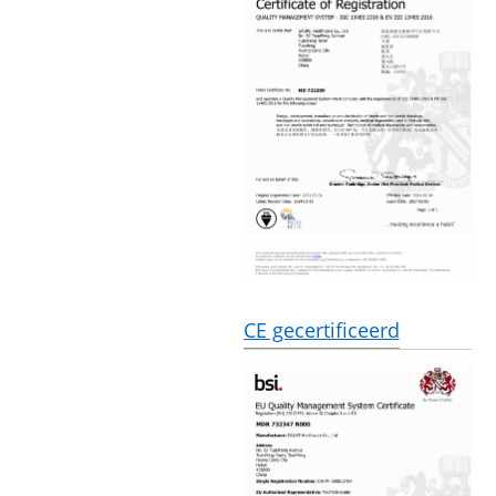
CE gecertificeerd