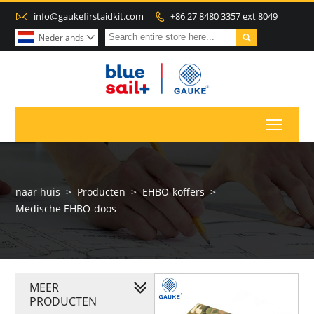

info@gaukefirstaidkit.com
+86 27 8480 3357 ext 8049


Nederlands

Toggl
naar huis
>
Producten
>
EHBO-koffers
>
Medische EHBO-doos
MEER
PRODUCTEN