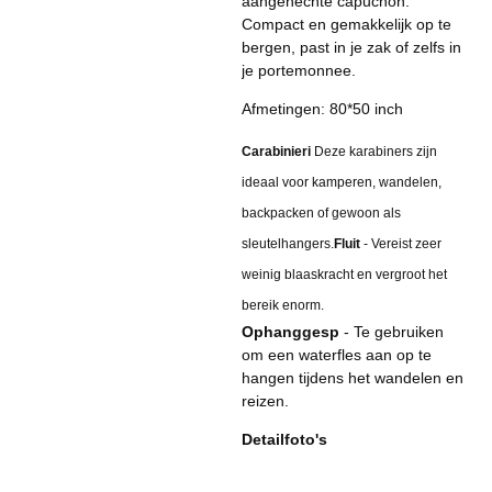
aangehechte capuchon.
Compact en gemakkelijk op te
bergen, past in je zak of zelfs in
je portemonnee.
Afmetingen: 80*50 inch
Carabinieri
Deze karabiners zijn
ideaal voor kamperen, wandelen,
backpacken of gewoon als
sleutelhangers.
Fluit
- Vereist zeer
weinig blaaskracht en vergroot het
bereik enorm.
Ophanggesp
- Te gebruiken
om een ​​waterfles aan op te
hangen tijdens het wandelen en
reizen.
Detailfoto's