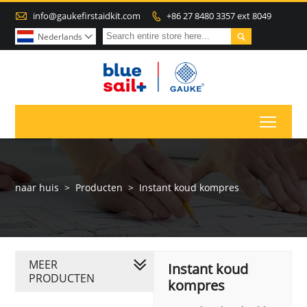

info@gaukefirstaidkit.com
+86 27 8480 3357 ext 8049


Nederlands

Toggl
naar huis
>
Producten
>
Instant koud kompres
MEER
Instant koud
PRODUCTEN
kompres