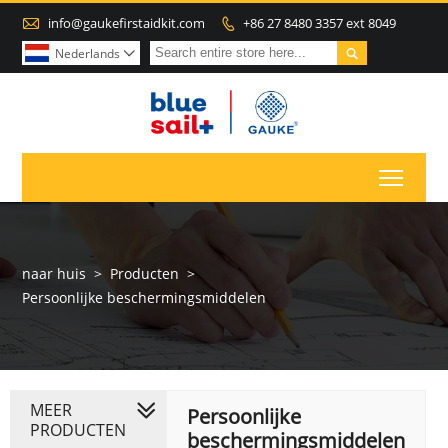

info@gaukefirstaidkit.com
+86 27 8480 3357 ext 8049


Nederlands

Toggl
naar huis
>
Producten
>
Persoonlijke beschermingsmiddelen
MEER
Persoonlijke
PRODUCTEN
beschermingsmiddelen