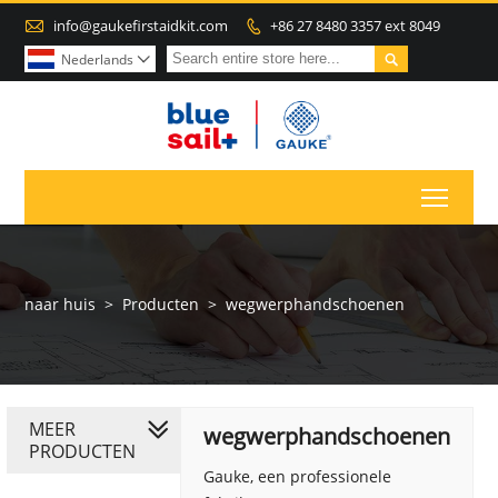

info@gaukefirstaidkit.com
+86 27 8480 3357 ext 8049


Nederlands

Toggl
naar huis
>
Producten
>
wegwerphandschoenen
MEER
wegwerphandschoenen
PRODUCTEN
Gauke, een professionele