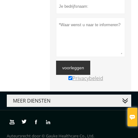
voorleggen
Privacybeleid
MEER DIENSTEN





Auteursrecht door © Gauke Healthcare Co., Ltd.