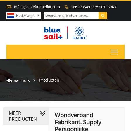

info@gaukefirstaidkit.com
+86 27 8480 3357 ext 8049


Nederlands

Toggl
>
Producten
naar huis

MEER
Wondverband
PRODUCTEN
Fabrikant. Supply
Persoonlijke