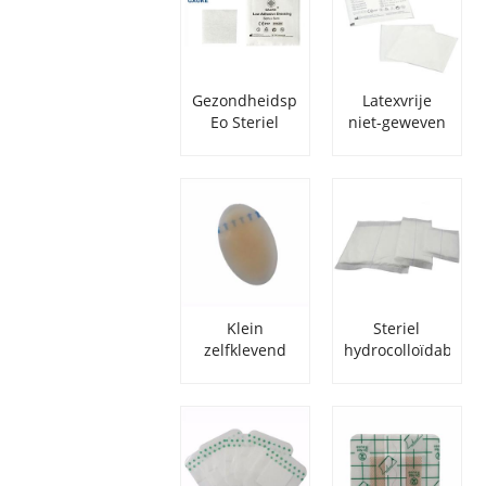
Gezondheidsproducten
Latexvrije
Eo Steriel
niet-geweven
Waterdicht
medische
Wond Zacht
fixatietape
PU-film
voor
zelfklevend
wondverband
verband
Klein
Steriel
zelfklevend
hydrocolloïdabsor
hydrocolloïd
wondverband
wondverband