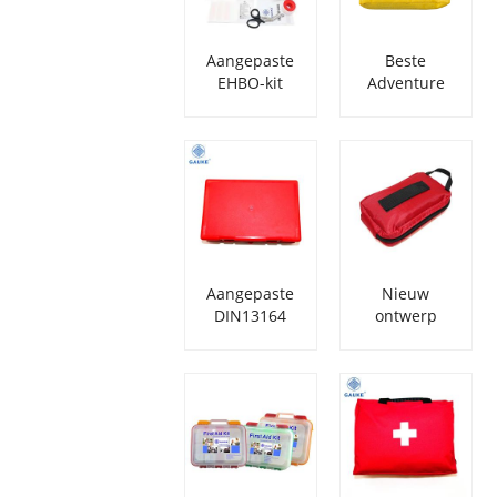
Aangepaste
Beste
EHBO-kit
Adventure
medische
Motorcycle
respondertas
EHBO-kit voor
voor auto
motorrijders
Aangepaste
Nieuw
DIN13164
ontwerp
EHBO-doos
EHBO-koffers