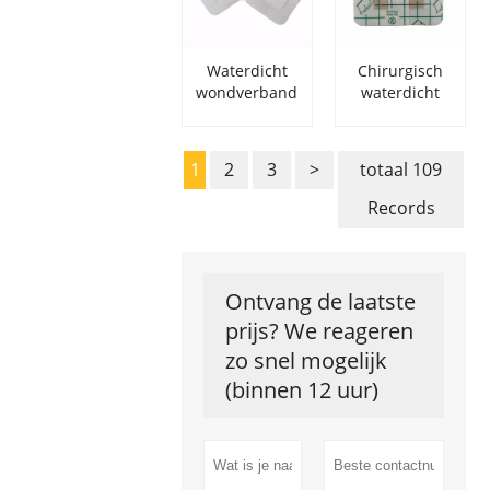
Waterdicht
Chirurgisch
wondverband
waterdicht
met
transparant
transparante
PU-
film
wondverband
1
2
3
>
totaal 109
Records
Ontvang de laatste
prijs? We reageren
zo snel mogelijk
(binnen 12 uur)