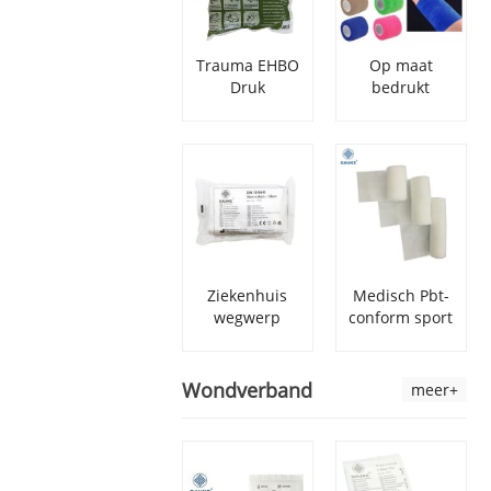
Trauma EHBO
Op maat
Druk
bedrukt
Noodgeval
zelfklevend
Israëlisch
elastisch
verband
samenhangend
verband
Ziekenhuis
Medisch Pbt-
wegwerp
conform sport
EHBO niet-
EHBO-
geweven
verband
driehoekige
Wondverband
meer+
verbanden