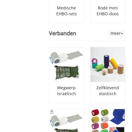
Medische
Rode mini
EHBO-sets
EHBO-doos
met
voor buiten
wondverband
met
benodigdheden
Verbanden
meer+
Wegwerp
Zelfklevend
Israëlisch
elastisch
Trauma
verband, niet-
Combat
geweven,
Bandage
zelfklevende
medische
tape