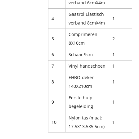
verband 6cmX4m
Gaasrol Elastisch
4
1
verband 8cmX4m
Comprimeren
5
2
8X10cm
6
Schaar 9cm
1
7
Vinyl handschoen
1
EHBO-deken
8
1
140X210cm
Eerste hulp
9
1
begeleiding
Nylon tas (maat:
10
1
17.5X13.5X5.5cm)