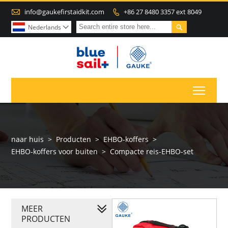

info@gaukefirstaidkit.com
+86 27 8480 3357 ext 8049


Nederlands

Toggl
naar huis
>
Producten
>
EHBO-koffers
>
EHBO-koffers voor buiten
>
Compacte reis-EHBO-set
MEER
PRODUCTEN