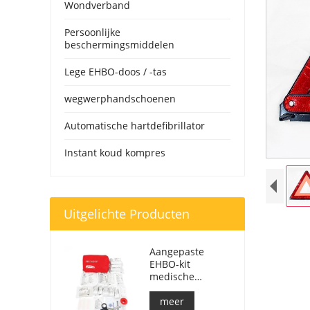
Wondverband
Persoonlijke
beschermingsmiddelen
Lege EHBO-doos / -tas
wegwerphandschoenen
Automatische hartdefibrillator
Instant koud kompres
Uitgelichte Producten
Aangepaste
EHBO-kit
medische
respondertas
voor auto
meer