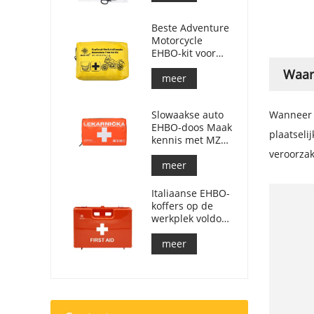
Beste Adventure
Motorcycle
EHBO-kit voor
motorrijders
Waar
meer
Slowaakse auto
Wanneer u
EHBO-doos Maak
plaatseli
kennis met MZ
SR č.143/2009
veroorza
meer
Italiaanse EHBO-
koffers op de
werkplek voldoen
aan DM 388 van
15/07/2003
meer