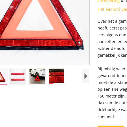
De levering
bi
Het aanbod v
Over het algem
heeft, eerst pr
vervolgens onm
aanzetten en e
achter de auto 
gemakkelijk ka
Bij mistig weer 
gevarendriehoe
moet de afstand
op een snelweg
150 meter zijn.
dak van de aut
driehoekige wa
snelheid