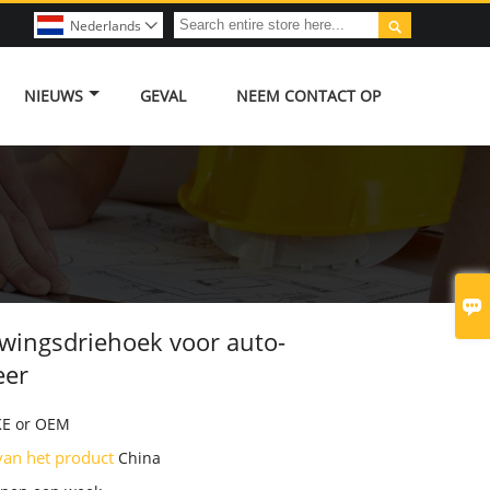

Nederlands

NIEUWS
GEVAL
NEEM CONTACT OP

ingsdriehoek voor auto-
eer
E or OEM
van het product
China