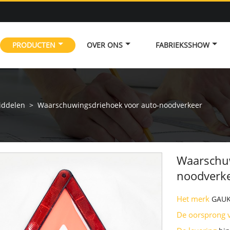
PRODUCTEN
OVER ONS
FABRIEKSSHOW
iddelen
>
Waarschuwingsdriehoek voor auto-noodverkeer
Waarschuw
noodverk
Het merk
GAUK
De oorsprong 