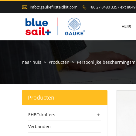

info@gaukefirstaidkit.com
+86 27 8480 3357 ext 8049

HUIS
naar huis
>
Producten
>
Persoonlijke beschermingsm
Producten
+
EHBO-koffers
Verbanden