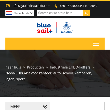

info@gaukefirstaidkit.com
+86 27 8480 3357 ext 8049


Nederlands

Toggl
naar huis
>
Producten
>
Industriële EHBO-koffers
>
Nood-EHBO-kit voor kantoor, auto, school, kamperen,
jagen, sport
MEER