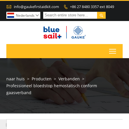

info@gaukefirstaidkit.com
+86 27 8480 3357 ext 8049


Nederlands

Toggl
naar huis
>
Producten
>
Verbanden
>
Professioneel bloedstop hemostatisch conform
gaasverband
MEER