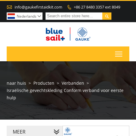

info@gaukefirstaidkit.com
+86 27 8480 3357 ext 8049


Nederlands

Toggl
naar huis
>
Producten
>
Verbanden
>
Israëlische gevechtskleding Conform verband voor eerste
hulp
MEER