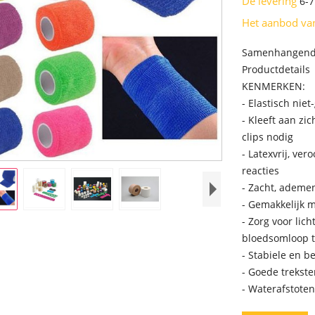
De levering
6-
Het aanbod v
Samenhangend 
Productdetails
KENMERKEN:
- Elastisch nie
- Kleeft aan zi
clips nodig
- Latexvrij, ve
reacties
- Zacht, ademe
- Gemakkelijk 
- Zorg voor lic
bloedsomloop 
- Stabiele en 
- Goede trekste
- Waterafstote