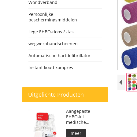
Wondverband
Persoonlijke
beschermingsmiddelen
Lege EHBO-doos / -tas
wegwerphandschoenen
Automatische hartdefibrillator
Instant koud kompres
Uitgelichte Producten
Aangepaste
EHBO-kit
medische
respondertas
voor auto
meer