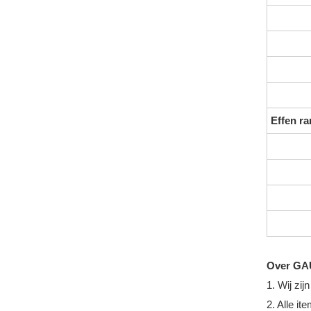
Effen r
Over GA
1. Wij zi
2. Alle i