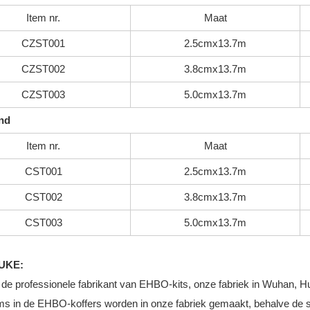
Item nr.
Maat
CZST001
2.5cmx13.7m
CZST002
3.8cmx13.7m
CZST003
5.0cmx13.7m
and
Item nr.
Maat
CST001
2.5cmx13.7m
CST002
3.8cmx13.7m
CST003
5.0cmx13.7m
UKE:
jn de professionele fabrikant van EHBO-kits, onze fabriek in Wuhan, H
tems in de EHBO-koffers worden in onze fabriek gemaakt, behalve de