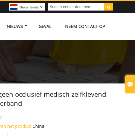

Nederlands

NIEUWS
GEVAL
NEEM CONTACT OP

geen occlusief medisch zelfklevend
erband
e
van het product
China