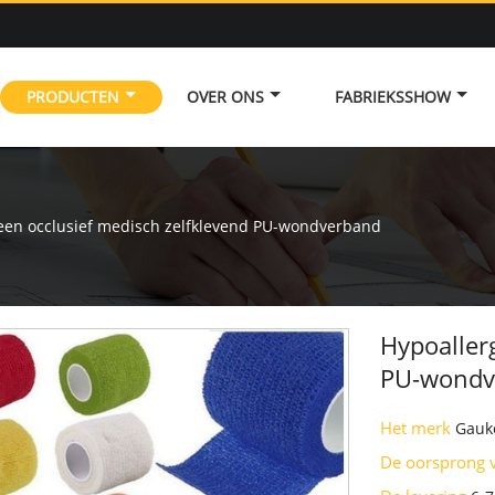
PRODUCTEN
OVER ONS
FABRIEKSSHOW
een occlusief medisch zelfklevend PU-wondverband
Hypoaller
PU-wondv
Het merk
Gauk
De oorsprong 