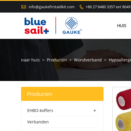

info@gaukefirstaidkit.com
+86 27 8480 3357 ext 8049

HUIS
naar huis
>
Producten
>
Wondverband
>
Hypoallerg
Producten
+
EHBO-koffers
Verbanden