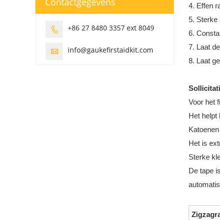
Contactgegevens
4. Effen 
5. Sterke
+86 27 8480 3357 ext 8049

6. Consta
7. Laat d
info@gaukefirstaidkit.com

8. Laat g
Sollicitat
Voor het f
Het helpt
Katoenen 
Het is ex
Sterke kl
De tape i
automatis
Zigzagr