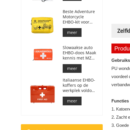
Beste Adventure
Motorcycle
EHBO-kit voor
motorrijders
Zelf
meer
Slowaakse auto
Produc
EHBO-doos Maak
kennis met MZ
Gebruiks
SR č.143/2009
meer
PU wond
voordeel 
Italiaanse EHBO-
verbandwi
koffers op de
werkplek voldoen
aan DM 388 van
15/07/2003
meer
Functies
1. Katoen
2. Zacht 
3. Goede 