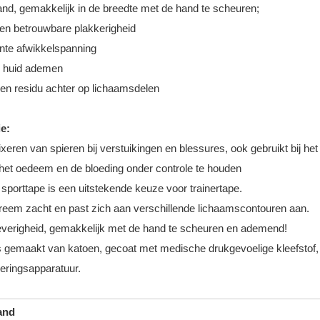
rand, gemakkelijk in de breedte met de hand te scheuren;
 en betrouwbare plakkerigheid
nte afwikkelspanning
e huid ademen
een residu achter op lichaamsdelen
ie:
ixeren van spieren bij verstuikingen en blessures, ook gebruikt bij he
 het oedeem en de bloeding onder controle te houden
sporttape is een uitstekende keuze voor trainertape.
treem zacht en past zich aan verschillende lichaamscontouren aan.
everigheid, gemakkelijk met de hand te scheuren en ademend!
s gemaakt van katoen, gecoat met medische drukgevoelige kleefsto
eringsapparatuur.
and