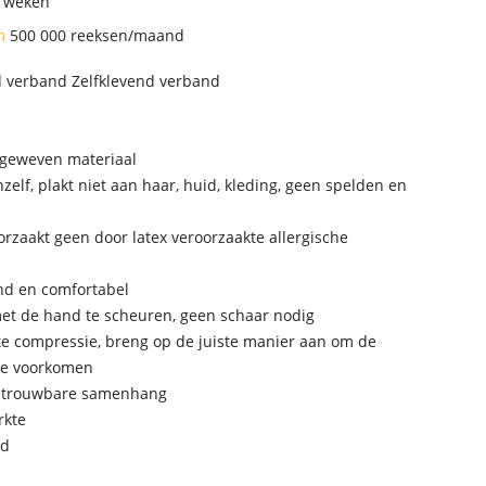
7 weken
an
500 000 reeksen/maand
verband Zelfklevend verband
t-geweven materiaal
chzelf, plakt niet aan haar, huid, kleding, geen spelden en
roorzaakt geen door latex veroorzaakte allergische
nd en comfortabel
met de hand te scheuren, geen schaar nodig
hte compressie, breng op de juiste manier aan om de
te voorkomen
betrouwbare samenhang
rkte
nd