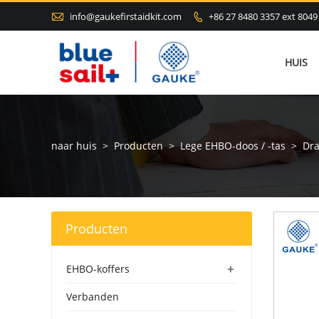

info@gaukefirstaidkit.com
+86 27 8480 3357 ext 8049

HUIS
naar huis
>
Producten
>
Lege EHBO-doos / -tas
>
Dra
Producten
+
EHBO-koffers
Verbanden