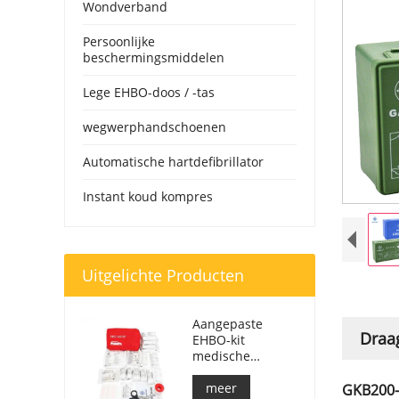
Wondverband
Persoonlijke
beschermingsmiddelen
Lege EHBO-doos / -tas
wegwerphandschoenen
Automatische hartdefibrillator
Instant koud kompres
Uitgelichte Producten
Aangepaste
Draa
EHBO-kit
medische
respondertas
voor auto
meer
GKB200-