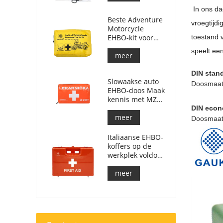
In ons da
Beste Adventure
vroegtijd
Motorcycle
EHBO-kit voor
toestand 
motorrijders
speelt een
meer
DIN stan
Slowaakse auto
Doosmaat
EHBO-doos Maak
kennis met MZ
SR č.143/2009
DIN econ
meer
Doosmaat
Italiaanse EHBO-
koffers op de
werkplek voldoen
aan DM 388 van
15/07/2003
meer