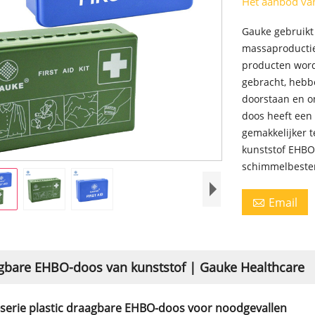
Het aanbod v
Gauke gebruik
massaproductie
producten word
gebracht, hebbe
doorstaan ​​en
doos heeft een
gemakkelijker 
kunststof EHBO-
schimmelbeste
Email

gbare EHBO-doos van kunststof | Gauke Healthcare
serie plastic draagbare EHBO-doos voor noodgevallen