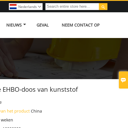

Nederlands

NIEUWS
GEVAL
NEEM CONTACT OP

 EHBO-doos van kunststof
e
van het product
China
7 weken