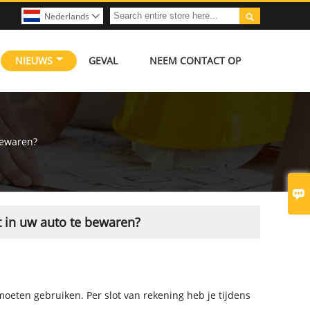

Nederlands

NIEUWS
GEVAL
NEEM CONTACT OP
bewaren?

t in uw auto te bewaren?
oeten gebruiken. Per slot van rekening heb je tijdens