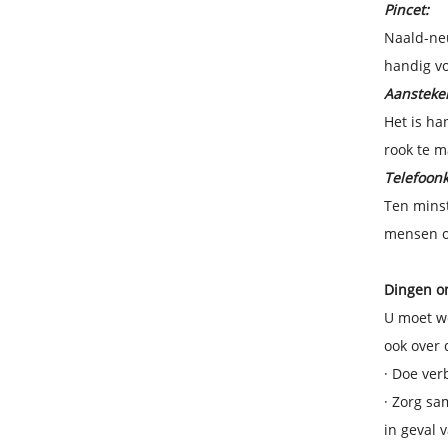
Pincet:
Naald-neu
handig vo
Aansteker
Het is ha
rook te m
Telefoonk
Ten minst
mensen o
Dingen o
U moet we
ook over 
·
Doe ver
·
Zorg sa
in geval 