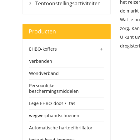
het reize
Tentoonstellingsactiviteiten

de markt 
Wat je no
zorg. Kan
Producten
U kunt uw
drogister
+
EHBO-koffers
Verbanden
Wondverband
Persoonlijke
beschermingsmiddelen
Lege EHBO-doos / -tas
wegwerphandschoenen
Automatische hartdefibrillator
Instant koud kompres