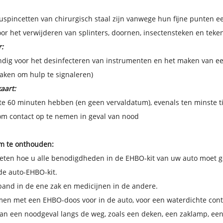
spincetten van chirurgisch staal zijn vanwege hun fijne punten ee
or het verwijderen van splinters, doornen, insectensteken en teken.
:
ndig voor het desinfecteren van instrumenten en het maken van ee
aken om hulp te signaleren)
aart:
e 60 minuten hebben (en geen vervaldatum), evenals ten minste tie
m contact op te nemen in geval van nood
m te onthouden:
ten hoe u alle benodigdheden in de EHBO-kit van uw auto moet ge
de auto-EHBO-kit.
band in de ene zak en medicijnen in de andere.
men met een EHBO-doos voor in de auto, voor een waterdichte co
van een noodgeval langs de weg, zoals een deken, een zaklamp, ee