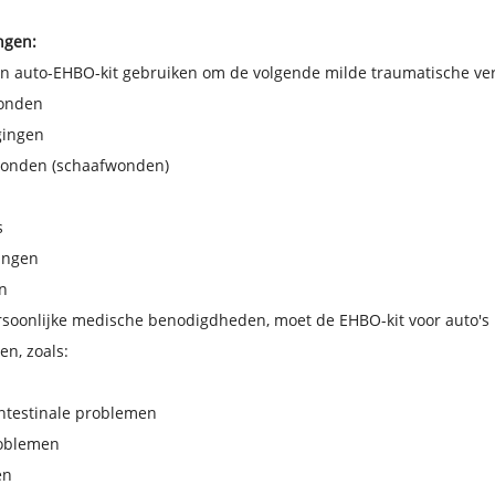
ngen:
en auto-EHBO-kit gebruiken om de volgende milde traumatische v
onden
gingen
onden (schaafwonden)
s
ingen
n
rsoonlijke medische benodigdheden, moet de EHBO-kit voor auto's
n, zoals:
intestinale problemen
oblemen
ën