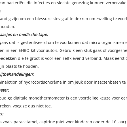
van bacteriën, die infecties en slechte genezing kunnen veroorzake
:
andig zijn om een ​​blessure stevig af te dekken om zwelling te voo
 houden.
gaasjes en medische tape:
gaas dat is gesteriliseerd om te voorkomen dat micro-organismen
 in een EHBO-kit voor auto's. Gebruik een stuk gaas of voorgesne
edekken die te groot is voor een zelfklevend verband. Maak eers
jn plaats te houden.
bijtbehandelingen:
inelotion of hydrocortisoncrème in om jeuk door insectenbeten te 
ter:
udige digitale mondthermometer is een voordelige keuze voor een
eken, voeg ze dus niet toe.
s:
ers zoals paracetamol, aspirine (niet voor kinderen onder de 16 jaar)