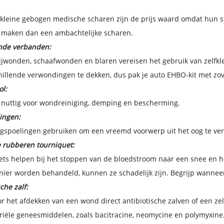
kleine gebogen medische scharen zijn de prijs waard omdat hun st
 maken dan een ambachtelijke scharen.
ende verbanden:
ijwonden, schaafwonden en blaren vereisen het gebruik van zelfkl
illende verwondingen te dekken, dus pak je auto EHBO-kit met zovee
l:
 nuttig voor wondreiniging, demping en bescherming.
ingen:
gspoelingen gebruiken om een ​​vreemd voorwerp uit het oog te ver
 rubberen tourniquet:
ts helpen bij het stoppen van de bloedstroom naar een snee en he
nier worden behandeld, kunnen ze schadelijk zijn. Begrijp wanneer
che zalf:
r het afdekken van een wond direct antibiotische zalven of een zel
riële geneesmiddelen, zoals bacitracine, neomycine en polymyxin