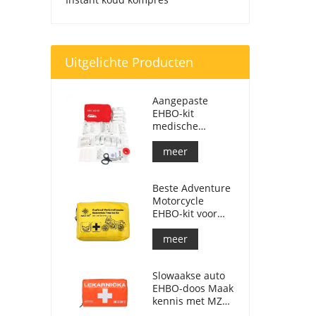
Uitgelichte Producten
Aangepaste
EHBO-kit
medische
respondertas
voor auto
meer
Beste Adventure
Motorcycle
EHBO-kit voor
motorrijders
meer
Slowaakse auto
EHBO-doos Maak
kennis met MZ
SR č.143/2009