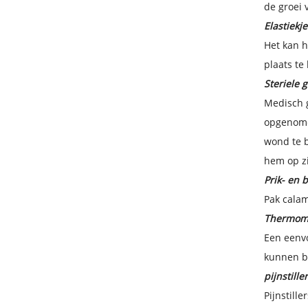
de groei 
Elastiekje
Het kan h
plaats te
Steriele 
Medisch 
opgenomen
wond te b
hem op zi
Prik- en 
Pak calam
Thermome
Een eenvo
kunnen br
pijnstiller
Pijnstill