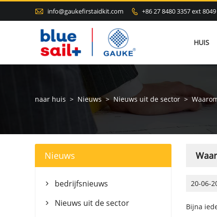

info@gaukefirstaidkit.com
+86 27 8480 3357 ext 8049

HUIS
naar huis
>
Nieuws
>
Nieuws uit de sector
>
Waarom 
Nieuws
Waaro
bedrijfsnieuws
20-06-2

Nieuws uit de sector

Bijna ied