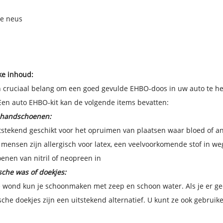
te neus
ke inhoud:
n cruciaal belang om een ​​goed gevulde EHBO-doos in uw auto te 
Een auto EHBO-kit kan de volgende items bevatten:
handschoenen:
itstekend geschikt voor het opruimen van plaatsen waar bloed of an
ensen zijn allergisch voor latex, een veelvoorkomende stof in we
nen van nitril of neopreen in
sche was of doekjes:
 wond kun je schoonmaken met zeep en schoon water. Als je er gee
sche doekjes zijn een uitstekend alternatief. U kunt ze ook gebrui