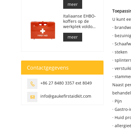
meer
Toepassi
Italiaanse EHBO-
U kunt e
koffers op de
werkplek voldoen
·
brandw
aan DM 388 van
·
bezuini
15/07/2003
meer
·
Schaafw
·
steken
·
splinter
Contactgegevens
·
verstuik
·
stamme
+86 27 8480 3357 ext 8049

Naast pe
behandele
info@gaukefirstaidkit.com

·
Pijn
·
Gastro-
·
Huid pr
·
allergie