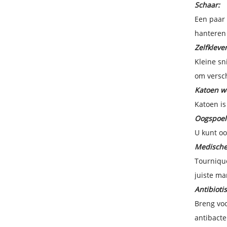
Schaar:
Een paar 
hanteren
Zelfklev
Kleine sn
om versch
Katoen wo
Katoen is
Oogspoel
U kunt oo
Medische
Tournique
juiste ma
Antibiotis
Breng voo
antibacte