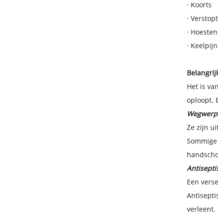
·
Koorts
·
Verstop
·
Hoesten
·
Keelpijn
Belangrij
Het is va
oploopt. 
Wegwerp
Ze zijn u
Sommige m
handschoe
Antisepti
Een verse
Antisepti
verleent.