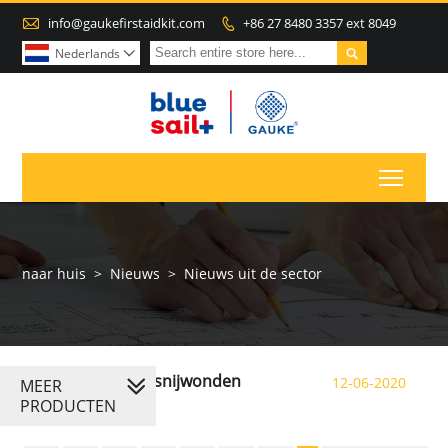

info@gaukefirstaidkit.com
+86 27 8480 3357 ext 8049


Nederlands

Toggl
naar huis
>
Nieuws
>
Nieuws uit de sector
Eerste hulp bij snijwonden
12-06-2020
MEER
PRODUCTEN