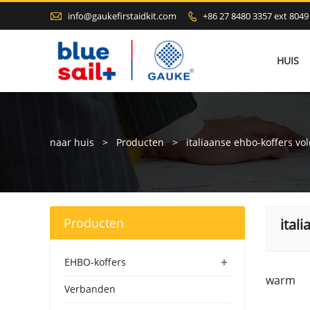

info@gaukefirstaidkit.com
+86 27 8480 3357 ext 8049

HUIS
naar huis
>
Producten
>
italiaanse ehbo-koffers v
Producten
ital
+
EHBO-koffers
warm
Verbanden