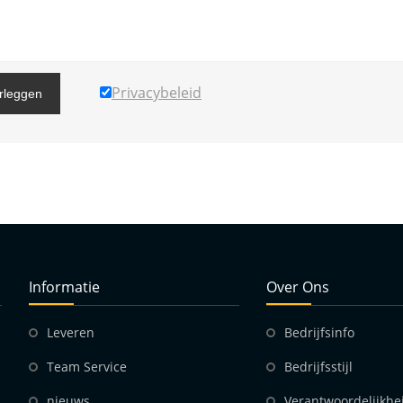
Privacybeleid
rleggen
Informatie
Over Ons
Leveren
Bedrijfsinfo
Team Service
Bedrijfsstijl
nieuws
Verantwoordelijkhe