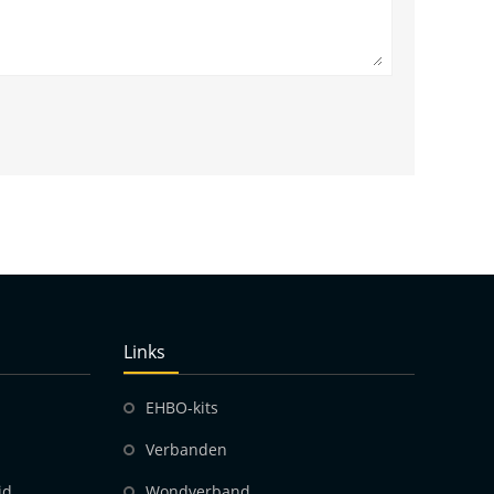
Links
EHBO-kits
Verbanden
id
Wondverband