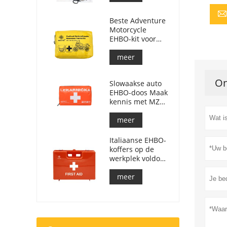
Beste Adventure
Motorcycle
EHBO-kit voor
motorrijders
meer
On
Slowaakse auto
EHBO-doos Maak
kennis met MZ
SR č.143/2009
meer
Italiaanse EHBO-
koffers op de
werkplek voldoen
aan DM 388 van
15/07/2003
meer