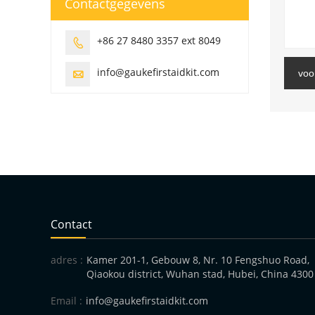
Contactgegevens
+86 27 8480 3357 ext 8049

info@gaukefirstaidkit.com
voo

Contact
adres :
Kamer 201-1, Gebouw 8, Nr. 10 Fengshuo Road,
Qiaokou district, Wuhan stad, Hubei, China 4300
Email :
info@gaukefirstaidkit.com