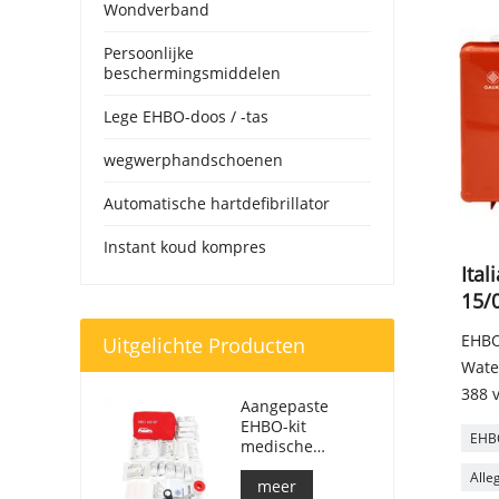
Wondverband
Persoonlijke
beschermingsmiddelen
Lege EHBO-doos / -tas
wegwerphandschoenen
Automatische hartdefibrillator
Instant koud kompres
Ita
15/
EHBO
Uitgelichte Producten
Wate
388 
Aangepaste
EHBO-kit
EHBO
medische
respondertas
Alle
voor auto
meer